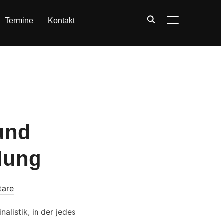
Termine
Kontakt
SEITENLEIST
und
idung
tare
alistik, in der jedes